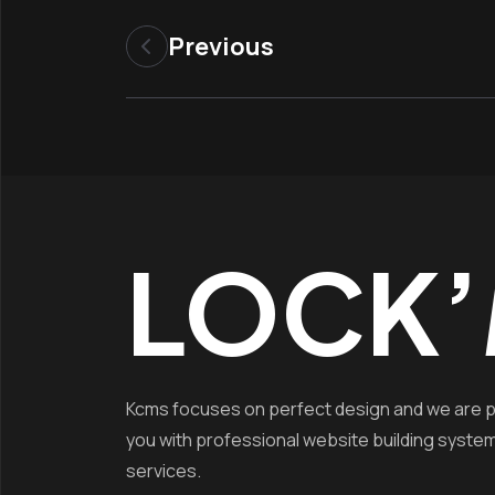
Previous
LOCK’
Kcms focuses on perfect design and we are p
you with professional website building syste
services.