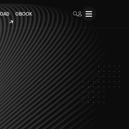
OAD
GBOOK