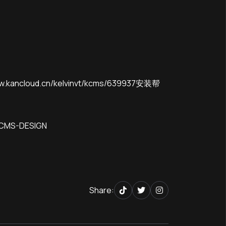
d.cn/kelvinvt/kcms/639937安装帮
MS-DESIGN
Share: