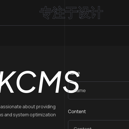
专注于设计
KCMS
Name
assionate about providing
Content
ms and system optimization